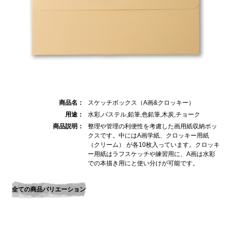
商品名：
スケッチボックス（A画&クロッキー）
用途：
水彩,パステル,鉛筆,色鉛筆,木炭,チョーク
商品説明：
整理や管理の利便性を考慮した画用紙収納ボッ
クスです。中にはA画学紙、クロッキー用紙
（クリーム） が各10枚入っています。クロッキ
ー用紙はラフスケッチや練習用に、A画は水彩
での本描き用にと使い分けが可能です。
全ての商品バリエーション