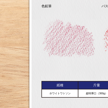
色鉛筆
パ
紙種
斤量
ホワイトワトソン
超特厚口（300g）