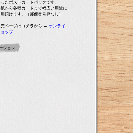
入ったポストカードパックです。
手紙から各種カードまで幅広い用途に
使用頂けます。（郵便番号枠なし）
販売ページはコチラから
→
オンライ
ショップ
ーション