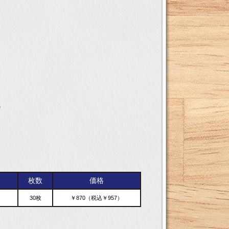
枚数
価格
30枚
￥870（税込￥957）