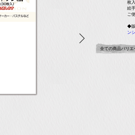
枚
絵
ご
◆
ン
全ての商品バリエ