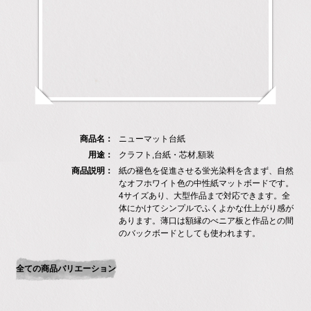
商品名：
ニューマット台紙
用途：
クラフト,台紙・芯材,額装
商品説明：
紙の褪色を促進させる蛍光染料を含まず、自然
なオフホワイト色の中性紙マットボードです。
4サイズあり、大型作品まで対応できます。全
体にかけてシンプルでふくよかな仕上がり感が
あります。薄口は額縁のべニア板と作品との間
のバックボードとしても使われます。
全ての商品バリエーション