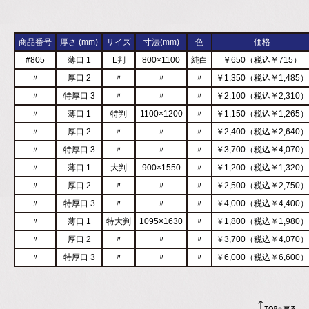
商品番号
厚さ (mm)
サイズ
寸法(mm)
色
価格
#805
薄口 1
L判
800×1100
純白
￥650（税込￥715）
〃
厚口 2
〃
〃
〃
￥1,350（税込￥1,485）
〃
特厚口 3
〃
〃
〃
￥2,100（税込￥2,310）
〃
薄口 1
特判
1100×1200
〃
￥1,150（税込￥1,265）
〃
厚口 2
〃
〃
〃
￥2,400（税込￥2,640）
〃
特厚口 3
〃
〃
〃
￥3,700（税込￥4,070）
〃
薄口 1
大判
900×1550
〃
￥1,200（税込￥1,320）
〃
厚口 2
〃
〃
〃
￥2,500（税込￥2,750）
〃
特厚口 3
〃
〃
〃
￥4,000（税込￥4,400）
〃
薄口 1
特大判
1095×1630
〃
￥1,800（税込￥1,980）
〃
厚口 2
〃
〃
〃
￥3,700（税込￥4,070）
〃
特厚口 3
〃
〃
〃
￥6,000（税込￥6,600）
TO