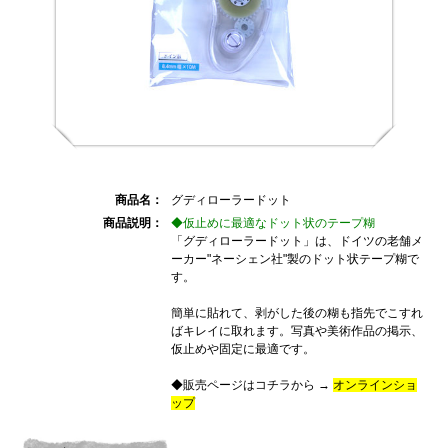
商品名：
グディローラードット
商品説明：
◆仮止めに最適なドット状のテープ糊
「グディローラードット」は、ドイツの老舗メ
ーカー"ネーシェン社"製のドット状テープ糊で
す。
簡単に貼れて、剥がした後の糊も指先でこすれ
ばキレイに取れます。写真や美術作品の掲示、
仮止めや固定に最適です。
◆販売ページはコチラから
→
オンラインショ
ップ