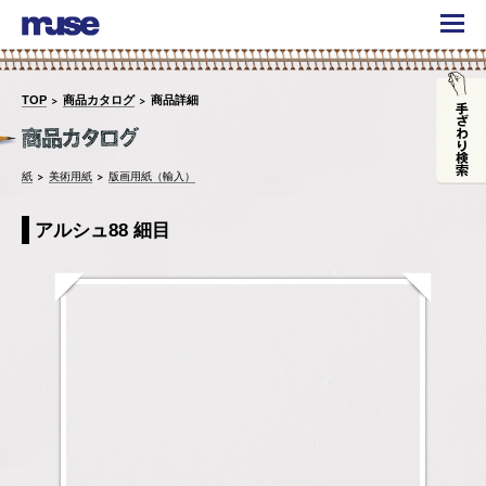
TOP
商品カタログ
商品詳細
紙
美術用紙
版画用紙（輸入）
アルシュ88 細目